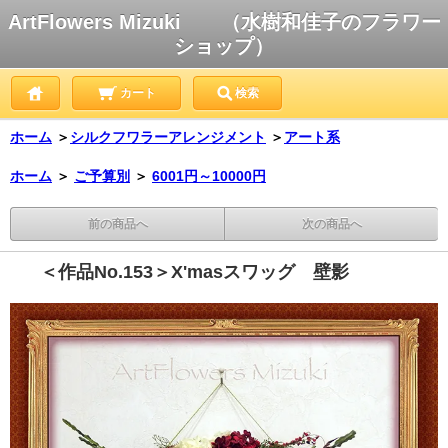
ArtFlowers Mizuki （水樹和佳子のフラワー
ショップ）
カート
検索
ホーム
＞
シルクフワラーアレンジメント
＞
アート系
ホーム
＞
ご予算別
＞
6001円～10000円
前の商品へ
次の商品へ
＜作品No.153＞X'masスワッグ 壁影