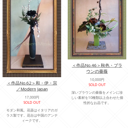
＜作品No.46＞秋色・ブラ
ウンの薔薇
10,000円
＜作品No.62＞和・伊・宗
SOLD OUT
／Modern Japan
深いブラウンの薔薇をメインに珍
17,000円
しい素材を10種類以上合わせた個
SOLD OUT
性的なお品です。
モダン和風。花器はイタリアのガ
ラス製です。花台は中国のアンテ
ィークです。