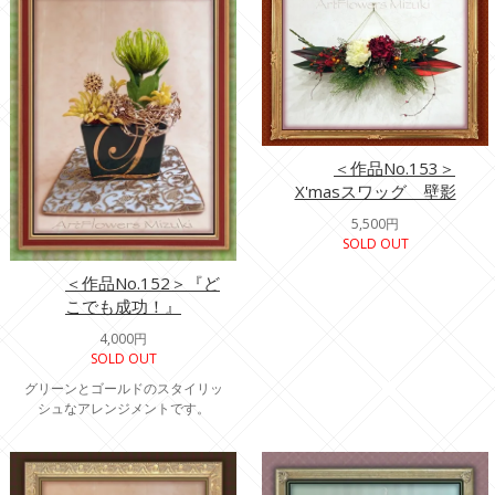
＜作品No.153＞
X'masスワッグ 壁影
5,500円
SOLD OUT
＜作品No.152＞『ど
こでも成功！』
4,000円
SOLD OUT
グリーンとゴールドのスタイリッ
シュなアレンジメントです。