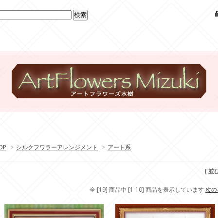
OP
>
シルクフワラーアレンジメント
>
アート系
[ 並
全 [19] 商品中 [1-10] 商品を表示しています
次の