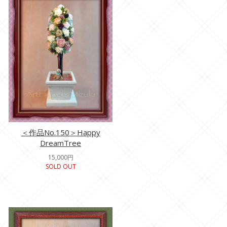
＜作品No.150＞Happy
DreamTree
15,000円
SOLD OUT